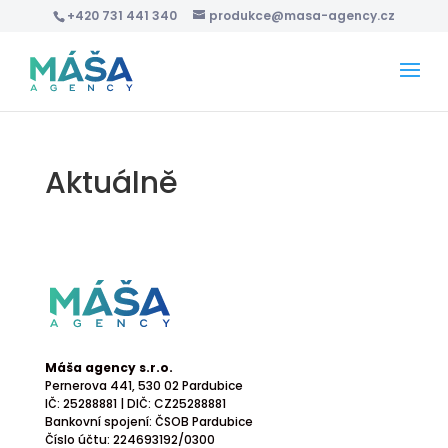
+420 731 441 340
produkce@masa-agency.cz
Aktuálně
Máša agency s.r.o.
Pernerova 441
, 530 02 Pardubice
IČ: 25288881 | DIČ: CZ25288881
Bankovní spojení: ČSOB Pardubice
Číslo účtu: 224693192/0300