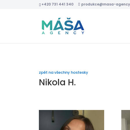
+420 731 441 340
produkce@masa-agency
zpět na všechny hostesky
Nikola H.