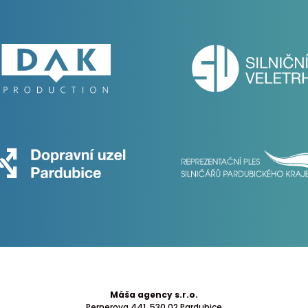
Máša agency s.r.o.
Pernerova 441
, 530 02 Pardubice