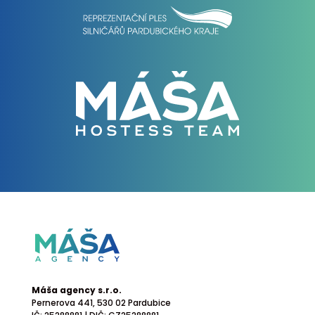
Máša agency s.r.o.
Pernerova 441
, 530 02 Pardubice